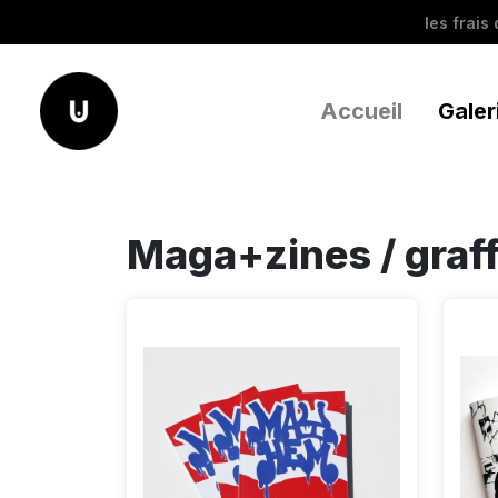
les frais
Accueil
Galer
Maga+zines / graff