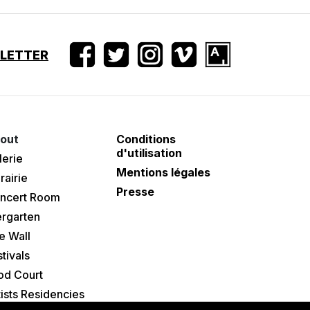
SLETTER
out
Conditions
d'utilisation
lerie
Mentions légales
rairie
Presse
ncert Room
ergarten
e Wall
tivals
od Court
tists Residencies