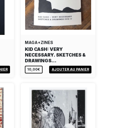
MAGA+ZINES
KID CASH: VERY
NECESSARY. SKETCHES &
DRAWINGS…
NIER
10,00€
AJOUTER AU PANIER