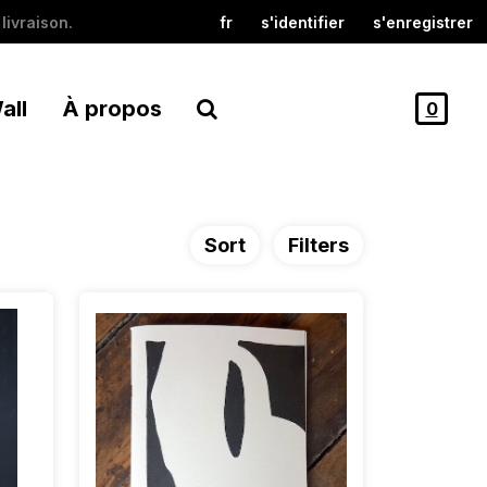
livraison.
fr
s'identifier
s'enregistrer
all
À propos
0
Sort
Filters