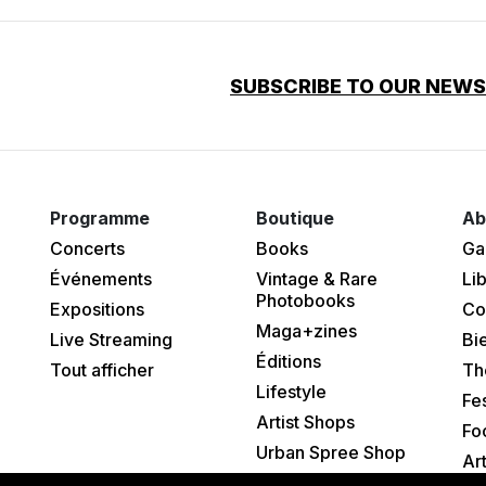
SUBSCRIBE TO OUR NEW
Programme
Boutique
Ab
Concerts
Books
Ga
Événements
Vintage & Rare
Lib
Photobooks
Expositions
Co
Maga+zines
Live Streaming
Bi
Éditions
Tout afficher
Th
Lifestyle
Fes
Artist Shops
Fo
Urban Spree Shop
Ar