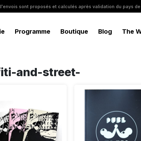
 d'envois sont proposés et calculés après validation du pays de 
ie
Programme
Boutique
Blog
The W
iti-and-street-