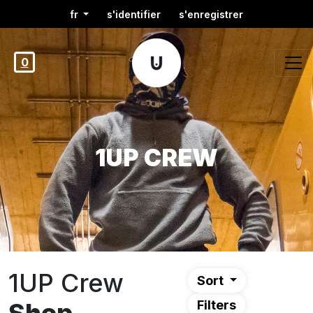
fr
s'identifier
s'enregistrer
0
1UP CREW
1UP Crew
Sort
Filters