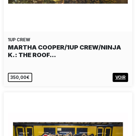
1UP CREW
MARTHA COOPER/1UP CREW/NINJA
K.: THE ROOF…
350,00€
VOIR