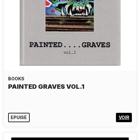
BOOKS
TAIYO ONORATO & NICO KREBS :
FUTURE MEMORIES
44,00€
AJOUTER AU PANIER