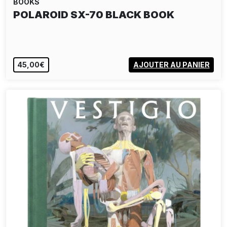
BOOKS
JEFFREY LADD - A FIELD MEASURE
SURVEY OF…
45,00€
AJOUTER AU PANIER