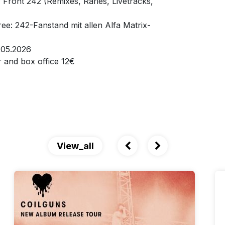
ront 242 (Remixes, Raries, Livetracks,
e: 242-Fanstand mit allen Alfa Matrix-
1.05.2026
r and box office 12€
View_all