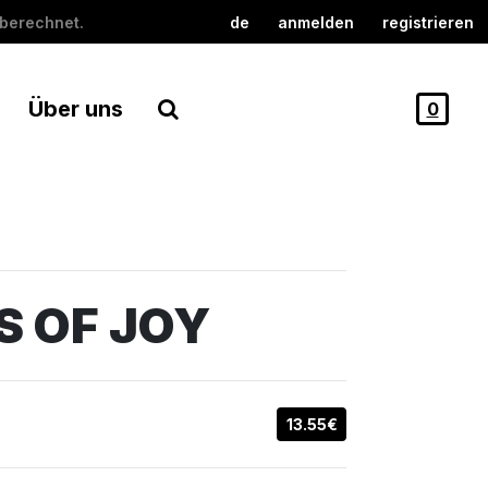
berechnet.
de
anmelden
registrieren
Über uns
0
S OF JOY
13.55€