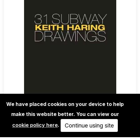
We have placed cookies on your device to help
make this website better. You can view our
BOOKS
cookie policy here
.
KEITH HARING: 31 SUBWAY
Continue using site
DRAWINGS