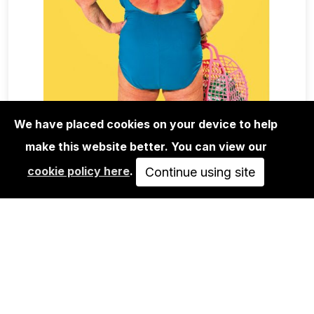
We have placed cookies on your device to help
make this website better. You can view our
MAGA+ZINES
cookie policy here
.
TOILET PAPER MAGAZINE 21
Continue using site
AUSVERKAUFT
VIEW