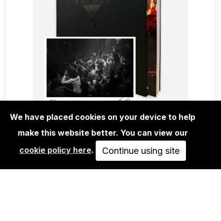
We have placed cookies on your device to help
make this website better. You can view our
BOOKS
cookie policy here
.
BEN DE BIEL: ELEGANTLY WASTED –
Continue using site
RITTER BUTZKE…
125,00€
IN DEN WARENKORB