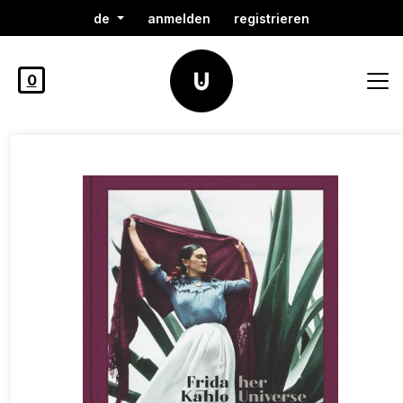
de
anmelden
registrieren
0