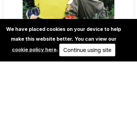
We have placed cookies on your device to help
make this website better. You can view our
BOOKS
cookie policy here
.
THOMAS HOEPKER: DDR / EAST
Continue using site
GERMANY – COLOUR…
58,00€
IN DEN WARENKORB