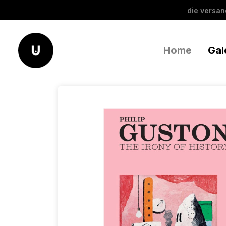
die versa
Home
Gal