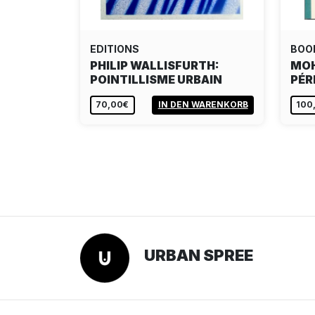
EDITIONS
BOO
PHILIP WALLISFURTH:
MOH
POINTILLISME URBAIN
PÉR
70,00€
IN DEN WARENKORB
100
URBAN SPREE