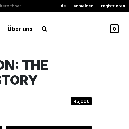
berechnet.
de
anmelden
registrieren
Über uns
0
ON: THE
STORY
45,00€