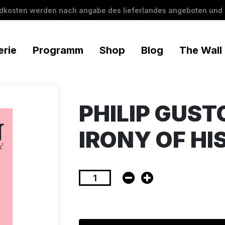
ndkosten werden nach angabe des lieferlandes angeboten und 
erie
Programm
Shop
Blog
The Wall
PHILIP GUST
IRONY OF HI