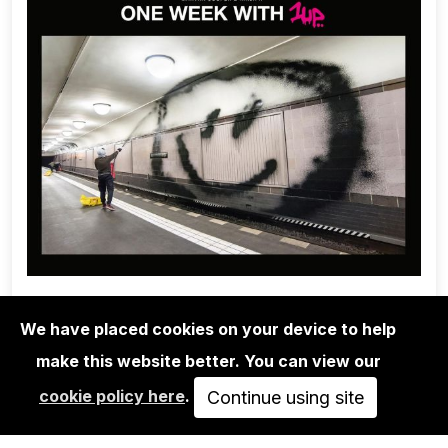
We have placed cookies on your device to help
make this website better. You can view our
1UP CREW
cookie policy here
.
ONE WEEK WITH 1UP - MARTHA
Continue using site
COOPER & NINJA…