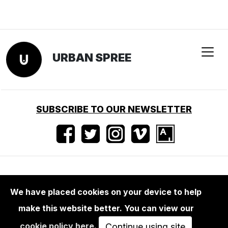
URBAN SPREE
SUBSCRIBE TO OUR NEWSLETTER
Nutzungsbedingungen
•
Impressum
•
Presse
We have placed cookies on your device to help
make this website better. You can view our
cookie policy here
.
Continue using site