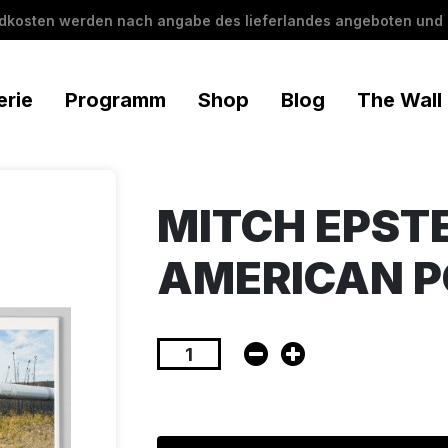
ndkosten werden nach angabe des lieferlandes angeboten und 
erie
Programm
Shop
Blog
The Wall
MITCH EPSTE
AMERICAN 