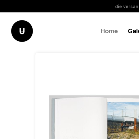
die versa
Home
Gal