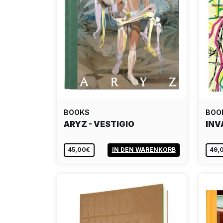
BOOKS
BOO
ARYZ - VESTIGIO
INV
45,00€
IN DEN WARENKORB
49,