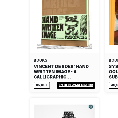
BOOKS
BOO
VINCENT DE BOER: HAND
SYS
WRITTEN IMAGE - A
GOL
CALLIGRAPHIC…
SU
85,00€
IN DEN WARENKORB
49,