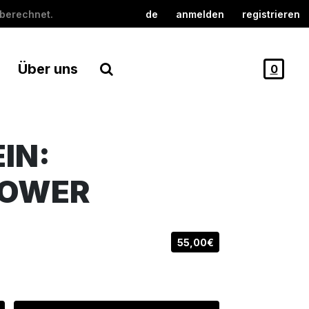
berechnet.
de
anmelden
registrieren
Über uns
0
IN:
POWER
55,00€