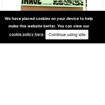
We have placed cookies on your device to help
make this website better. You can view our
BOOKS
cookie policy here
.
VINCENT DE BOER: HAND WRITTEN
Continue using site
IMAGE - A CALLIGRAPHIC…
85,00€
IN DEN WARENKORB