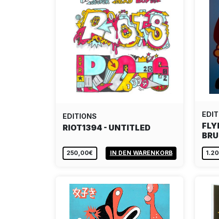
EDIT
EDITIONS
FLY
RIOT1394 - UNTITLED
BRU
250,00€
IN DEN WARENKORB
1.2