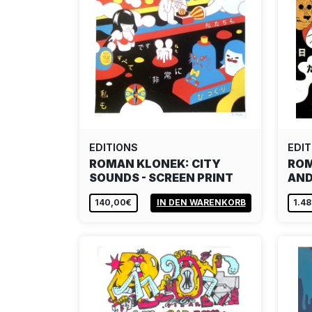
EDITIONS
EDIT
ROMAN KLONEK: CITY
ROM
SOUNDS - SCREEN PRINT
AND
140,00€
IN DEN WARENKORB
1.4