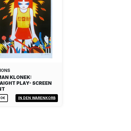
IONS
AN KLONEK:
AIGHT PLAY- SCREEN
NT
00€
IN DEN WARENKORB