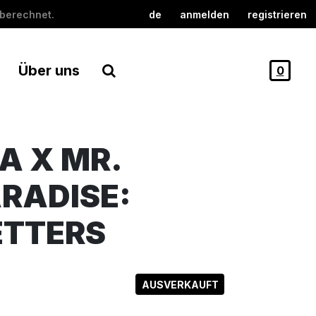
berechnet.
de
anmelden
registrieren
Über uns
0
A X MR.
RADISE:
ETTERS
AUSVERKAUFT