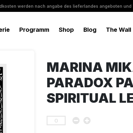
ndkosten werden nach angabe des lieferlandes angeboten und 
erie
Programm
Shop
Blog
The Wall
MARINA MIK
PARADOX PA
SPIRITUAL L