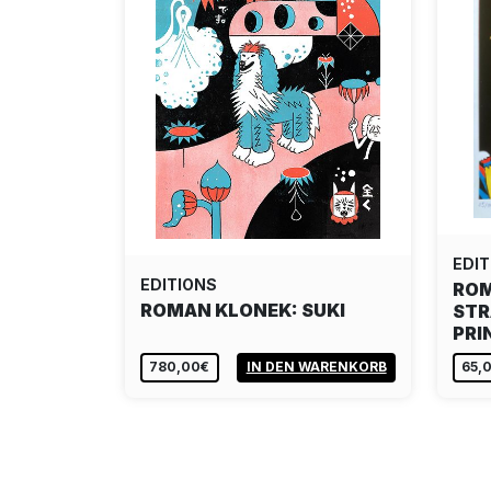
EDIT
EDITIONS
ROM
ROMAN KLONEK: SUKI
STR
PRI
780,00€
IN DEN WARENKORB
65,