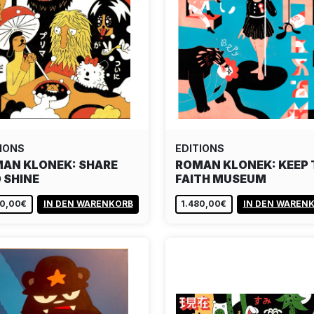
IONS
EDITIONS
AN KLONEK: SHARE
ROMAN KLONEK: KEEP 
 SHINE
FAITH MUSEUM
80,00€
IN DEN WARENKORB
1.480,00€
IN DEN WAREN