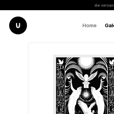
die versa
Home
Gal