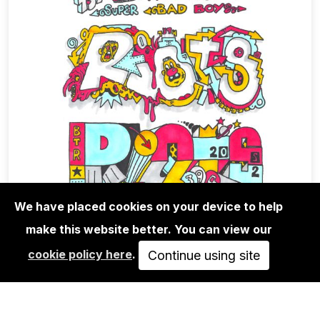
We have placed cookies on your device to help
make this website better. You can view our
EDITIONS
cookie policy here
.
RIOT1394 - UNTITLED
Continue using site