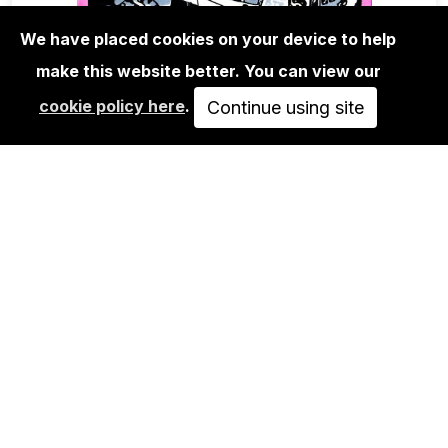
We have placed cookies on your device to help
make this website better. You can view our
EDITIONS
cookie policy here
.
RIOT1394 - UNTITLED 02
Continue using site
250,00€
IN DEN WARENKORB