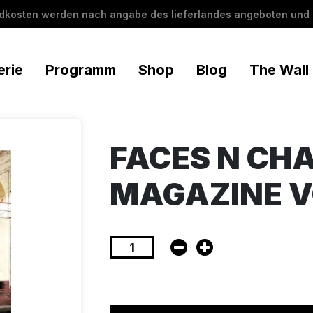
ndkosten werden nach angabe des lieferlandes angeboten und 
erie
Programm
Shop
Blog
The Wall
FACES N CH
MAGAZINE V