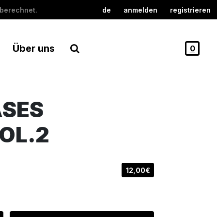
berechnet.
de
anmelden
registrieren
Über uns
0
ASES
OL.2
12,00€