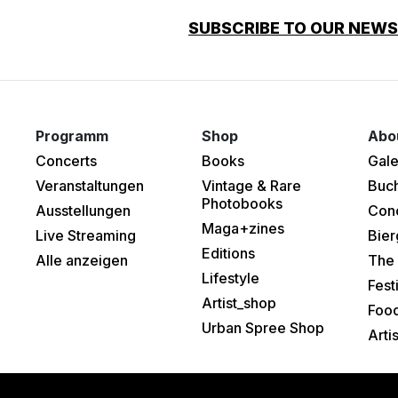
SUBSCRIBE TO OUR NEW
Programm
Shop
Abo
Concerts
Books
Gale
Veranstaltungen
Vintage & Rare
Buc
Photobooks
Ausstellungen
Con
Maga+zines
Live Streaming
Bier
Editions
Alle anzeigen
The 
Lifestyle
Fest
Artist_shop
Food
Urban Spree Shop
Arti