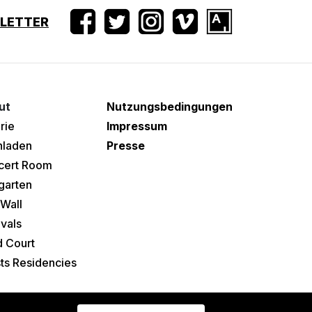
SLETTER
ut
Nutzungsbedingungen
rie
Impressum
hladen
Presse
cert Room
garten
Wall
ivals
 Court
sts Residencies