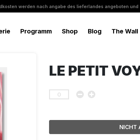
ndkosten werden nach angabe des lieferlandes angeboten und 
erie
Programm
Shop
Blog
The Wall
LE PETIT VO
NICHT 