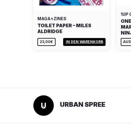
1UP
MAGA+ZINES
ONE
TOILET PAPER – MILES
MAR
ALDRIDGE
NI
23,00€
IN DEN WARENKORB
AUS
URBAN SPREE