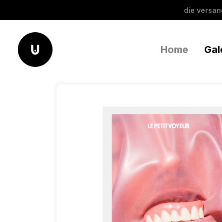
die versa
Home
Gal