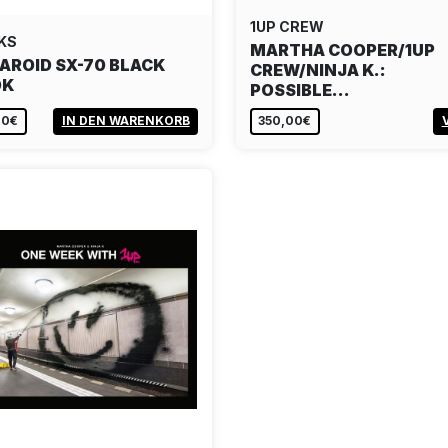
1UP CREW
KS
MARTHA COOPER/1UP
AROID SX-70 BLACK
CREW/NINJA K.:
OK
POSSIBLE…
00€
IN DEN WARENKORB
350,00€