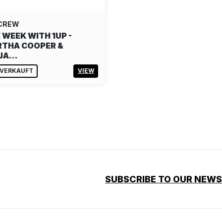
 CREW
 WEEK WITH 1UP -
THA COOPER &
NJA…
VERKAUFT
VIEW
SUBSCRIBE TO OUR NEW