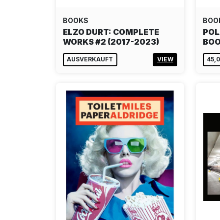
BOOKS
BOO
ELZO DURT: COMPLETE
POL
WORKS #2 (2017-2023)
BO
AUSVERKAUFT
VIEW
45,