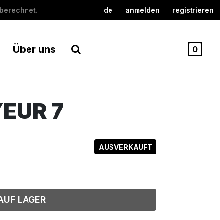
berechnet.
de
anmelden
registrieren
Über uns
0
YEUR 7
AUSVERKAUFT
AUF LAGER