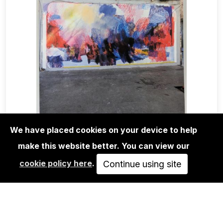
We have placed cookies on your device to help
make this website better. You can view our
MAGA+ZINES
cookie policy here
.
ABSTRACT GRAFFITI MAGAZINE
Continue using site
ISSUE 10
AUSVERKAUFT
VIEW