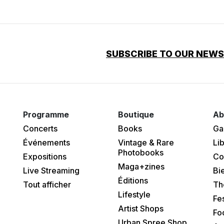
SUBSCRIBE TO OUR NEW
Programme
Boutique
Ab
Concerts
Books
Ga
Événements
Vintage & Rare
Lib
Photobooks
Expositions
Co
Maga+zines
Live Streaming
Bi
Éditions
Tout afficher
Th
Lifestyle
Fes
Artist Shops
Fo
Urban Spree Shop