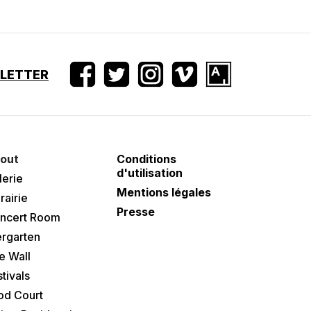
SLETTER
out
Conditions
d'utilisation
lerie
Mentions légales
rairie
Presse
ncert Room
ergarten
e Wall
tivals
od Court