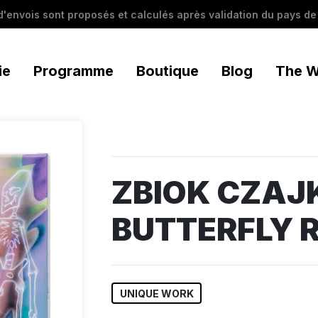
 d'envois sont proposés et calculés après validation du pays de 
ie
Programme
Boutique
Blog
The W
ZBIOK CZAJ
BUTTERFLY 
UNIQUE WORK