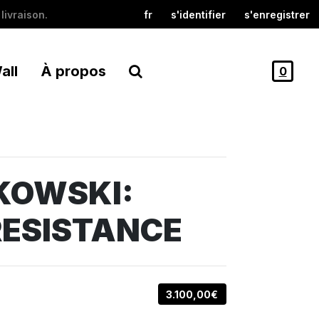
livraison.
fr
s'identifier
s'enregistrer
all
À propos
0
KOWSKI:
RESISTANCE
3.100,00€