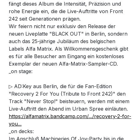
fängt dieses Album die Intensität, Präzision und
rohe Energie ein, die die Live-Auftritte von Front
242 seit Generationen prägen.
Wir feiern nicht nur exklusiv den Release der
neuen Liveplatte "BLACK OUT" in Berlin, sondern
auch das 25-jährige Jubiläum des belgischen
Labels Alfa Matrix. Als Willkommensgeschenk gibt
es für alle Besucher am Eingang ein kostenloses
Exemplar der neuen Alfa-Matrix-Sampler-CD.
_on stage:
▷ AD:Key aus Berlin, die für die Fan-Edition
"Recovery 2 For You (Tribute to Front 242)" den
Track "Never Stop!" beisteuern, werden mit einem
Live-Auftritt den Abend im Urban Spree einläuten.
https://alfamatrix.bandcamp.com/.../recovery-2-for-
you...
_on decks:
Im Anschluß Machineries Of Joy-Party bis in die