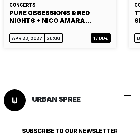
CONCERTS
C
PURE OBSESSIONS & RED
T
NIGHTS + NICO AMARA…
S
APR 23, 2027
20:00
17.00€
D
URBAN SPREE
SUBSCRIBE TO OUR NEWSLETTER