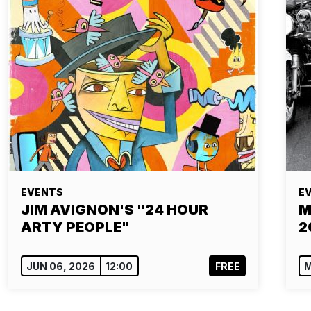
EVENTS
E
JIM AVIGNON'S "24 HOUR
M
ARTY PEOPLE"
2
JUN 06, 2026
12:00
FREE
M