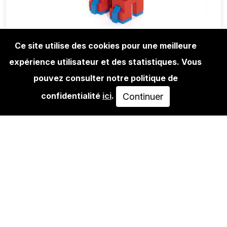
Ce site utilise des cookies pour une meilleure
expérience utilisateur et des statistiques. Vous
EDITIONS
BORIS TELLEGEN: RADAR - CLASSIC
pouvez consulter notre politique de
VERSION (RED,…
confidentialité
ici
.
Continuer
265,00€
AJOUTER AU PANIER