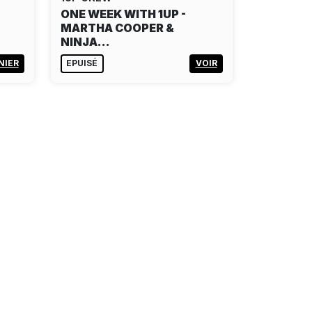
ONE WEEK WITH 1UP -
MARTHA COOPER &
NINJA…
NIER
EPUISÉ
VOIR