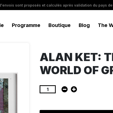
 d'envois sont proposés et calculés après validation du pays de 
ie
Programme
Boutique
Blog
The W
ALAN KET: T
WORLD OF G