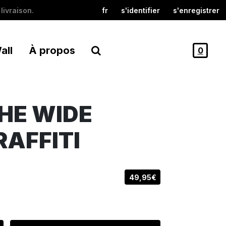
livraison.
fr
s'identifier
s'enregistrer
all
À propos
0
HE WIDE
RAFFITI
49,95€