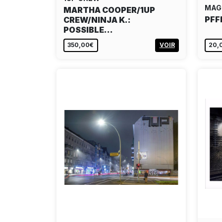
MAG
MARTHA COOPER/1UP
PFF
CREW/NINJA K.:
POSSIBLE…
350,00€
VOIR
20,