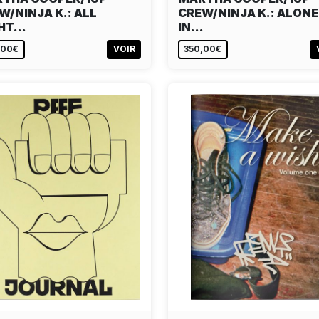
W/NINJA K.: ALL
CREW/NINJA K.: ALONE
GHT…
IN…
,00€
VOIR
350,00€