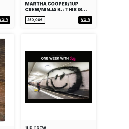
MARTHA COOPER/1UP
CREW/NINJA K.: THIS IS…
VOIR
350,00€
VOIR
1UP CREW