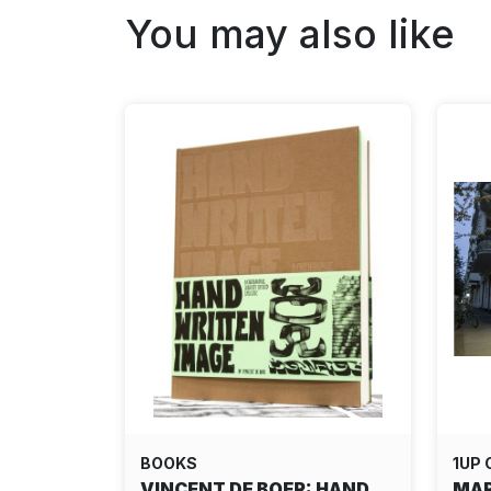
You may also like
BOOKS
1UP
VINCENT DE BOER: HAND
MAR