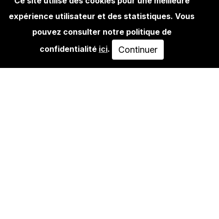
Ce site utilise des cookies pour une meilleure
expérience utilisateur et des statistiques. Vous
BOOKS
GRAFFITI BLACKBOOKS - BATES
pouvez consulter notre politique de
confidentialité
ici
.
Continuer
45,00€
AJOUTER AU PANIER