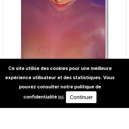
Ce site utilise des cookies pour une meilleure
expérience utilisateur et des statistiques. Vous
MAGA+ZINES
LE PETIT VOYEUR X ANAHELL -
pouvez consulter notre politique de
SIGNED
confidentialité
ici
.
Continuer
40,00€
AJOUTER AU PANIER