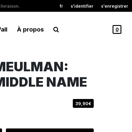
livraison.
fr
s'identifier
s'enregistrer
all
À propos
0
 MEULMAN:
 MIDDLE NAME
39,90€