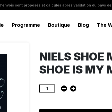
 d'envois sont proposés et calculés après validation du pays de 
ie
Programme
Boutique
Blog
The W
NIELS SHOE
SHOE IS MY