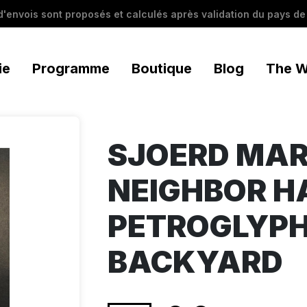
 d'envois sont proposés et calculés après validation du pays de 
ie
Programme
Boutique
Blog
The W
SJOERD MAR
NEIGHBOR H
PETROGLYPH
BACKYARD