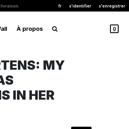
livraison.
fr
s'identifier
s'enregistrer
all
À propos
0
TENS: MY
AS
S IN HER