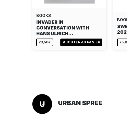
BOOKS
BOO
INVADER IN
SWE
CONVERSATION WITH
202
HANS ULRICH…
23,50€
AJOUTER AU PANIER
75,
URBAN SPREE