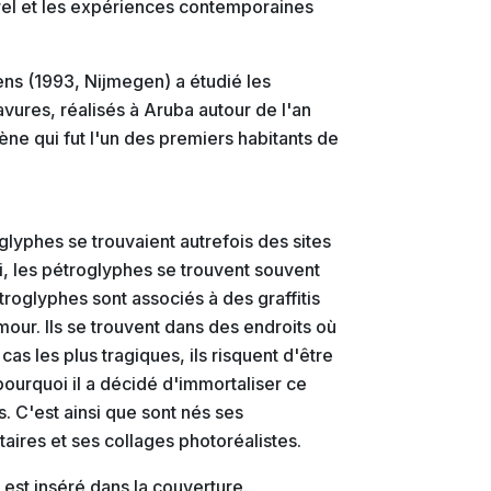
urel et les expériences contemporaines
tens (1993, Nijmegen) a étudié les
vures, réalisés à Aruba autour de l'an
ène qui fut l'un des premiers habitants de
glyphes se trouvaient autrefois des sites
, les pétroglyphes se trouvent souvent
étroglyphes sont associés à des graffitis
ur. Ils se trouvent dans des endroits où
as les plus tragiques, ils risquent d'être
pourquoi il a décidé d'immortaliser ce
. C'est ainsi que sont nés ses
res et ses collages photoréalistes.
 est inséré dans la couverture.