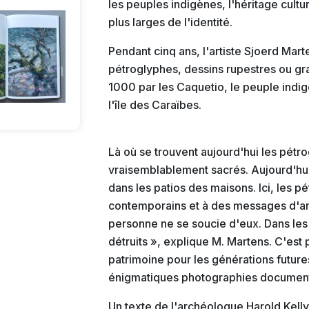
les peuples indigènes, l'héritage cult
plus larges de l'identité.
Pendant cinq ans, l'artiste Sjoerd Mar
pétroglyphes, dessins rupestres ou gra
1000 par les Caquetio, le peuple indig
l'île des Caraïbes.
Là où se trouvent aujourd'hui les pétro
vraisemblablement sacrés. Aujourd'hui
dans les patios des maisons. Ici, les p
contemporains et à des messages d'amo
personne ne se soucie d'eux. Dans les c
détruits », explique M. Martens. C'est 
patrimoine pour les générations futures
énigmatiques photographies documentai
Un texte de l'archéologue Harold Kelly