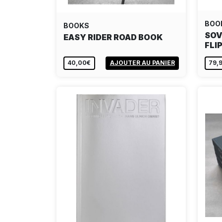
BOO
BOOKS
SOV
EASY RIDER ROAD BOOK
FLI
40,00€
AJOUTER AU PANIER
79,