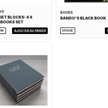
KS
BOOKS
IET BLOCKS: 4 X
BANDO'S BLACK BOOK
PBOOKS SET
95€
AJOUTER AU PANIER
EPUISÉ