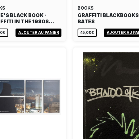
KS
BOOKS
E'S BLACK BOOK -
GRAFFITI BLACKBOOKS 
FFITI IN THE 1980S…
BATES
00€
AJOUTER AU PANIER
45,00€
AJOUTER AU PA