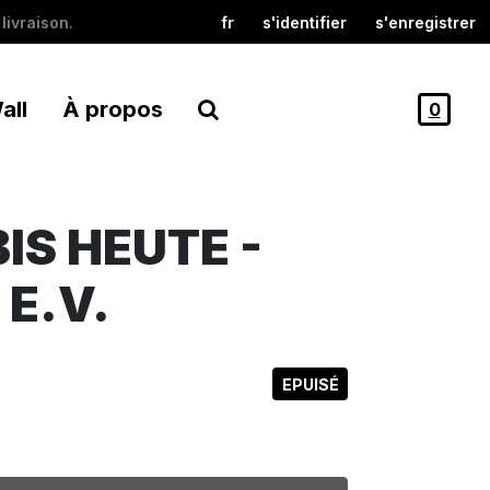
livraison.
fr
s'identifier
s'enregistrer
all
À propos
0
BIS HEUTE -
 E.V.
EPUISÉ