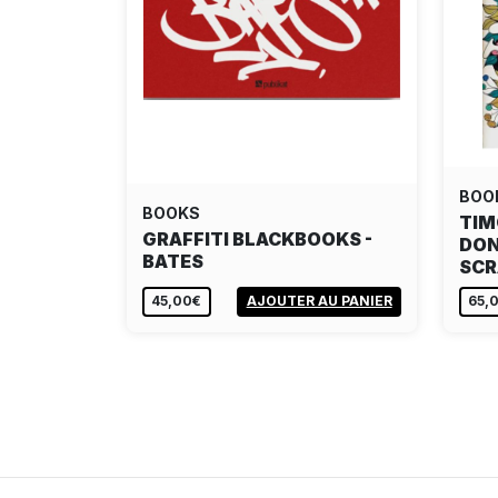
BOO
BOOKS
TIM
GRAFFITI BLACKBOOKS -
DON
BATES
SC
45,00€
AJOUTER AU PANIER
65,