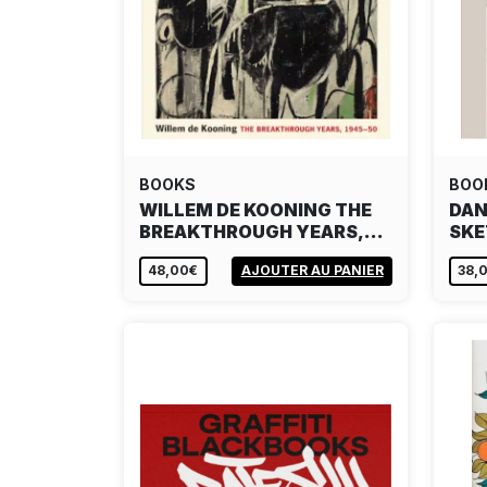
BOOKS
BOO
WILLEM DE KOONING THE
DAN
BREAKTHROUGH YEARS,…
SK
48,00€
AJOUTER AU PANIER
38,