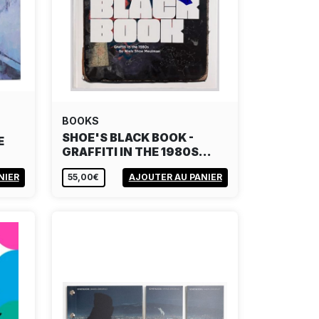
BOOKS
SHOE'S BLACK BOOK -
E
GRAFFITI IN THE 1980S…
NIER
55,00€
AJOUTER AU PANIER