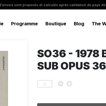
 d'envois sont proposés et calculés après validation du pays de 
ie
Programme
Boutique
Blog
The W
SO36 - 1978 
SUB OPUS 36