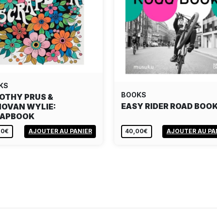
KS
BOOKS
OTHY PRUS &
EASY RIDER ROAD BOO
OVAN WYLIE:
RAPBOOK
00€
AJOUTER AU PANIER
40,00€
AJOUTER AU PA