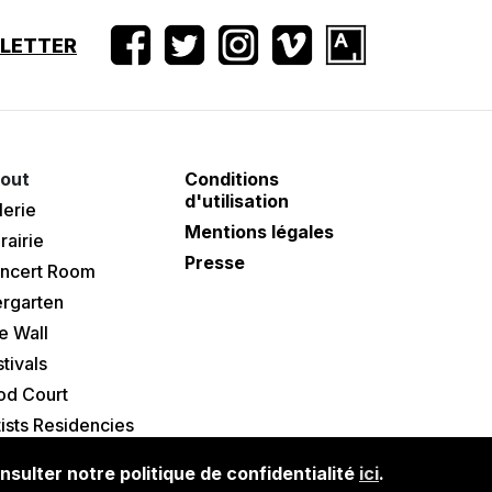
SLETTER
out
Conditions
d'utilisation
lerie
Mentions légales
rairie
Presse
ncert Room
ergarten
e Wall
tivals
od Court
tists Residencies
nsulter notre politique de confidentialité
ici
.