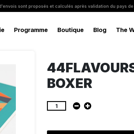
 d'envois sont proposés et calculés après validation du pays de 
ie
Programme
Boutique
Blog
The W
44FLAVOURS
BOXER