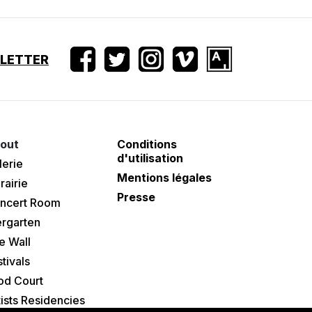
SLETTER
out
Conditions
d'utilisation
lerie
Mentions légales
rairie
Presse
ncert Room
ergarten
e Wall
tivals
od Court
tists Residencies