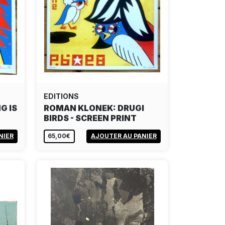
EDITIONS
G IS
ROMAN KLONEK: DRUGI
BIRDS - SCREEN PRINT
NIER
65,00€
AJOUTER AU PANIER