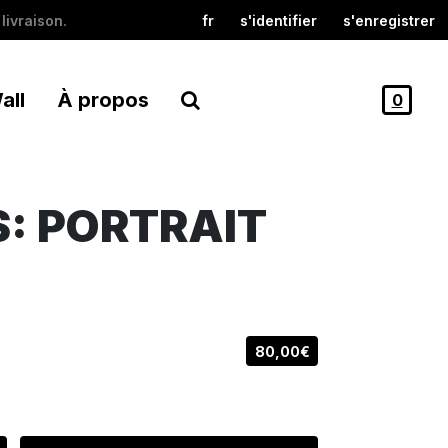
livraison.
fr
s'identifier
s'enregistrer
all
À propos
0
: PORTRAIT
80,00€