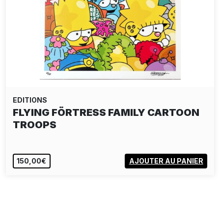
EDITIONS
MARINA MIKA X MR. PARADOX
PARADISE: SPIRITUAL…
EPUISÉ
VOIR