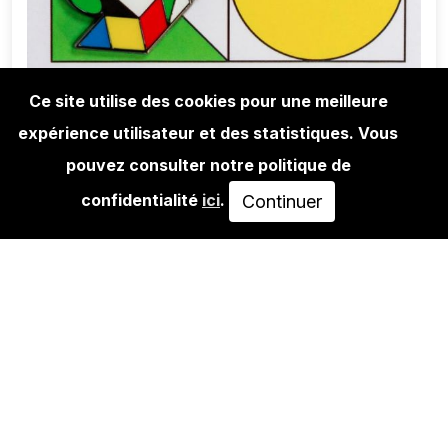
Ce site utilise des cookies pour une meilleure
expérience utilisateur et des statistiques. Vous
LIFESTYLE
DELTA AKA BORIS TELLEGEN: TIME
pouvez consulter notre politique de
KEYCHAIN
confidentialité
ici
.
Continuer
15,00€
AJOUTER AU PANIER