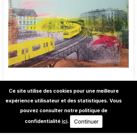
Ce site utilise des cookies pour une meilleure
expérience utilisateur et des statistiques. Vous
EDITIONS
ADELINE MEILLIEZ: BERLIN SERIES -
pouvez consulter notre politique de
UBAHN
confidentialité
ici
.
Continuer