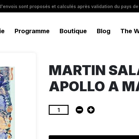
 d'envois sont proposés et calculés après validation du pays de 
ie
Programme
Boutique
Blog
The W
MARTIN SAL
APOLLO A MA