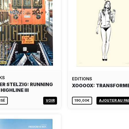
KS
EDITIONS
ER STELZIG: RUNNING
XOOOOX: TRANSFORMER
HIGHLINE III
ISÉ
VOIR
190,00€
AJOUTER AU PA