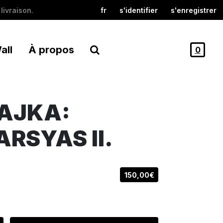
livraison.
fr
s'identifier
s'enregistrer
all
À propos
0
AJKA:
RSYAS II.
150,00€