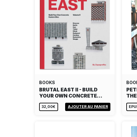
BOOKS
BOO
BRUTAL EAST II - BUILD
PET
YOUR OWN CONCRETE…
THE 
32,00€
AJOUTER AU PANIER
EPU