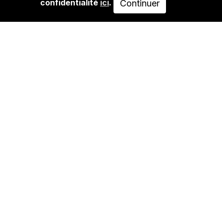
confidentialité
ici
.
Continuer
13,00€
AJOUTER AU PANIER