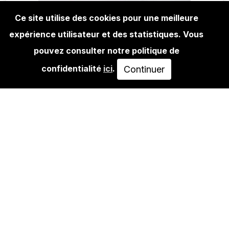
Ce site utilise des cookies pour une meilleure
expérience utilisateur et des statistiques. Vous
EDITIONS
CLEON PETERSON: THE NAKED
pouvez consulter notre politique de
WOMAN AND MAN (WHITE)
confidentialité
ici
.
Continuer
EPUISÉ
VOIR