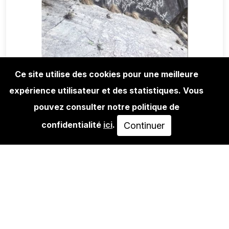
Ce site utilise des cookies pour une meilleure
expérience utilisateur et des statistiques. Vous
MAGA+ZINES
ABSTRACT GRAFFITI MAGAZINE
pouvez consulter notre politique de
ISSUE 9
confidentialité
ici
.
Continuer
10,00€
AJOUTER AU PANIER