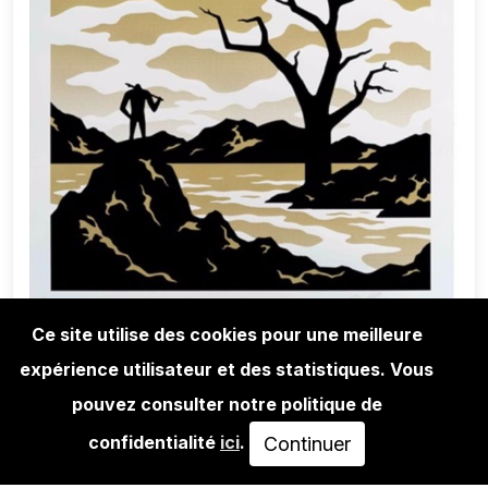
Ce site utilise des cookies pour une meilleure
expérience utilisateur et des statistiques. Vous
EDITIONS
CLEON PETERSON: PROMISED LAND
pouvez consulter notre politique de
(DAY)
confidentialité
ici
.
Continuer