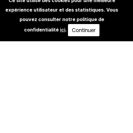
Ce site utilise des cookies pour une meilleure
expérience utilisateur et des statistiques. Vous
BOOKS
RIOT1394 ULTRAWORLD + EL PUÑO
pouvez consulter notre politique de
COMIC
confidentialité
ici
.
Continuer
45,00€
AJOUTER AU PANIER