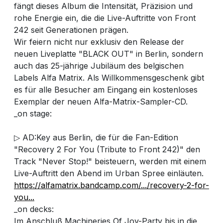
fängt dieses Album die Intensität, Präzision und
rohe Energie ein, die die Live-Auftritte von Front
242 seit Generationen prägen.
Wir feiern nicht nur exklusiv den Release der
neuen Liveplatte "BLACK OUT" in Berlin, sondern
auch das 25-jährige Jubiläum des belgischen
Labels Alfa Matrix. Als Willkommensgeschenk gibt
es für alle Besucher am Eingang ein kostenloses
Exemplar der neuen Alfa-Matrix-Sampler-CD.
_on stage:
▷ AD:Key aus Berlin, die für die Fan-Edition
"Recovery 2 For You (Tribute to Front 242)" den
Track "Never Stop!" beisteuern, werden mit einem
Live-Auftritt den Abend im Urban Spree einläuten.
https://alfamatrix.bandcamp.com/.../recovery-2-for-
you...
_on decks:
Im Anschluß Machineries Of Joy-Party bis in die