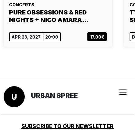
CONCERTS
C
PURE OBSESSIONS & RED
T
NIGHTS + NICO AMARA…
S
APR 23, 2027
20:00
17.00€
D
URBAN SPREE
SUBSCRIBE TO OUR NEWSLETTER