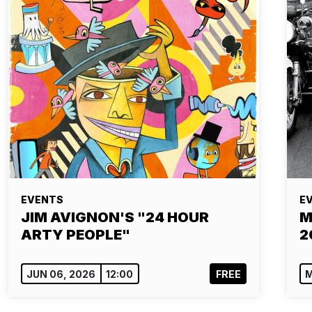
EVENTS
E
JIM AVIGNON'S "24 HOUR
M
ARTY PEOPLE"
2
JUN 06, 2026
12:00
FREE
M