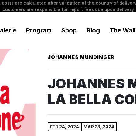
 costs are calculated after validation of the country of delivery
customers are responsible for import fees due upon delivery
alerie
Program
Shop
Blog
The Wall
JOHANNES MUNDINGER
JOHANNES 
LA BELLA C
FEB 24, 2024
MAR 23, 2024