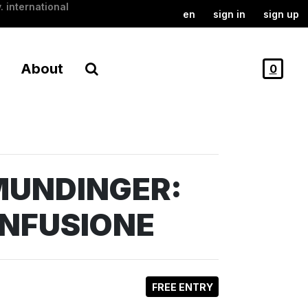
. international
en
sign in
sign up
About
0
MUNDINGER:
ONFUSIONE
FREE ENTRY