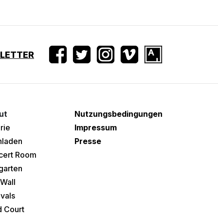
SLETTER
ut
Nutzungsbedingungen
rie
Impressum
hladen
Presse
cert Room
garten
Wall
ivals
 Court