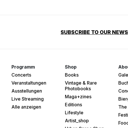
SUBSCRIBE TO OUR NEW
Programm
Shop
Abo
Concerts
Books
Gale
Veranstaltungen
Vintage & Rare
Buc
Photobooks
Ausstellungen
Con
Maga+zines
Live Streaming
Bier
Editions
Alle anzeigen
The 
Lifestyle
Fest
Artist_shop
Food