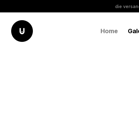
die versa
Home
Gal