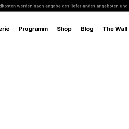
ndkosten werden nach angabe des lieferlandes angeboten und 
erie
Programm
Shop
Blog
The Wall